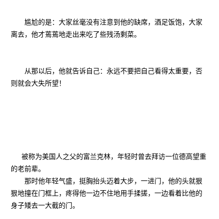
尴尬的是：大家丝毫没有注意到他的缺席，酒足饭饱，大家
离去，他才蔫蔫地走出来吃了些残汤剩菜。
从那以后，他就告诉自己：永远不要把自己看得太重要，否
则就会大失所望！
被称为美国人之父的富兰克林，年轻时曾去拜访一位德高望重
的老前辈。
那时他年轻气盛，挺胸抬头迈着大步，一进门，他的头就狠
狠地撞在门框上，疼得他一边不住地用手揉搓，一边看着比他的
身子矮去一大截的门。