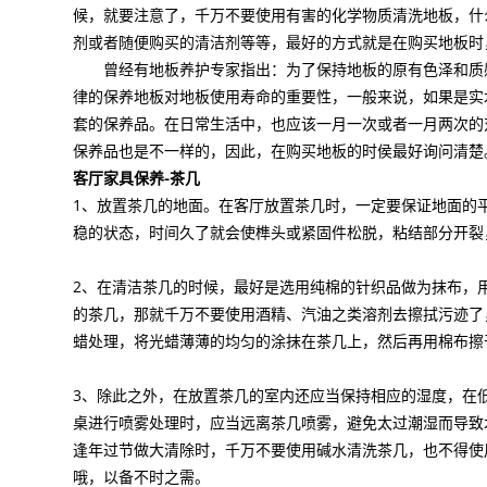
候，就要注意了，千万不要使用有害的化学物质清洗地板，什
剂或者随便购买的清洁剂等等，最好的方式就是在购买地板时
曾经有地板养护专家指出：为了保持地板的原有色泽和质感
律的保养地板对地板使用寿命的重要性，一般来说，如果是
实
套的保养品。在日常生活中，也应该一月一次或者一月两次的
保养品也是不一样的，因此，在购买地板的时侯最好询问清楚
客厅家具保养-茶几
1、
放置茶几的地面。在客厅放置茶几时，一定要保证地面的
稳的状态，时间久了就会使榫头或紧固件松脱，粘结部分开裂
2、
在清洁茶几的时候，最好是选用纯棉的针织品做为抹布，
的茶几，那就千万不要使用酒精、汽油之类溶剂去擦拭污迹了
蜡处理，将光蜡薄薄的均匀的涂抹在茶几上，然后再用棉布擦
3、
除此之外，在放置茶几的室内还应当保持相应的湿度，在
桌
进行喷雾处理时，应当远离茶几喷雾，避免太过潮湿而导致
逢年过节做大清除时，千万不要使用碱水清洗茶几，也不得使
哦，以备不时之需。