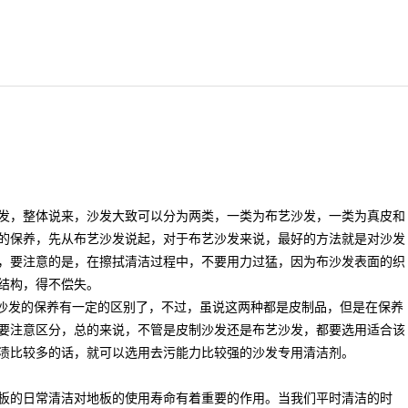
，整体说来，沙发大致可以分为两类，一类为
布艺沙发
，一类为
真皮
和
的保养，先从
布艺
沙发说起，对于布艺沙发来说，最好的方法就是对沙发
，要注意的是，在擦拭清洁过程中，不要用力过猛，因为
布沙发
表面的织
结构，得不偿失。
发的保养有一定的区别了，不过，虽说这两种都是皮制品，但是在保养
要注意区分，总的来说，不管是皮制沙发还是布艺沙发，都要选用适合该
渍比较多的话，就可以选用去污能力比较强的沙发专用清洁剂。
的日常清洁对地板的使用寿命有着重要的作用。当我们平时清洁的时