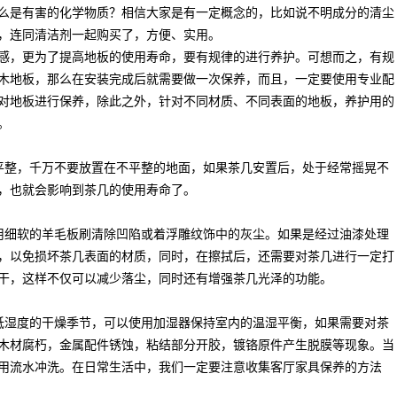
么是有害的化学物质？相信大家是有一定概念的，比如说不明成分的清尘
，连同清洁剂一起购买了，方便、实用。
，更为了提高地板的使用寿命，要有规律的进行养护。可想而之，有规
木地板
，那么在安装完成后就需要做一次保养，而且，一定要使用专业配
对地板进行保养，除此之外，针对不同材质、不同表面的地板，养护用的
。
平整，千万不要放置在不平整的地面，如果茶几安置后，处于经常摇晃不
，也就会影响到茶几的使用寿命了。
用细软的羊毛板刷清除凹陷或着浮雕纹饰中的灰尘。如果是经过
油漆
处理
，以免损坏茶几表面的材质，同时，在擦拭后，还需要对茶几进行一定打
干，这样不仅可以减少落尘，同时还有增强茶几光泽的功能。
低湿度的干燥季节，可以使用
加湿器
保持室内的温湿平衡，如果需要对
茶
木材腐朽，金属配件锈蚀，粘结部分开胶，镀铬原件产生脱膜等现象。当
用流水冲洗。在日常生活中，我们一定要注意收集客厅家具保养的方法